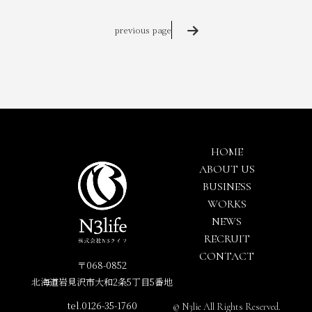
previous page
HOME
ABOUT US
BUSINESS
WORKS
NEWS
RECRUIT
CONTACT
〒068-0852
北海道岩見沢市大和2条5丁目5番地
tel.0126-35-1760
© N3lie All Rights Reserved.